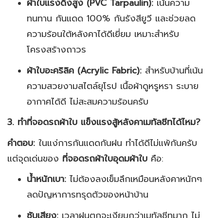
ผ้าใบแรงดึงสูง (PVC Tarpaulin):
เน้นความ
ทนทาน กันแดด 100% กันรังสียูวี และช่วยลด
ความร้อนใต้หลังคาได้ดีเยี่ยม เหมาะสำหรับ
โครงสร้างถาวร
ผ้าใบอะคริลิค (Acrylic Fabric):
สำหรับบ้านที่เน้น
ความสวยงามสไตล์ยุโรป เนื้อผ้าดูหรูหรา ระบาย
อากาศได้ดี ไม่สะสมความร้อนครับ
3. ทำที่จอดรถผ้าใบ แข็งแรงสู้หลังคาเมทัลชีทได้ไหม?
คำตอบ:
ในแง่การกันแดดกันฝน ทำได้ดีไม่แพ้กันครับ
แต่จุดเด่นของ
ที่จอดรถผ้าใบอุดมผ้าใบ
คือ:
น้ำหนักเบา:
ไม่ต้องลงเข็มลึกเหมือนหลังคาหนักๆ
ลดปัญหาการทรุดตัวของหน้าบ้าน
ซับเสียง:
เวลาฝนตกจะเงียบกว่าเมทัลชีทมาก ไม่