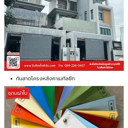
กันสาดโครงหลังคาเมทัลชีท